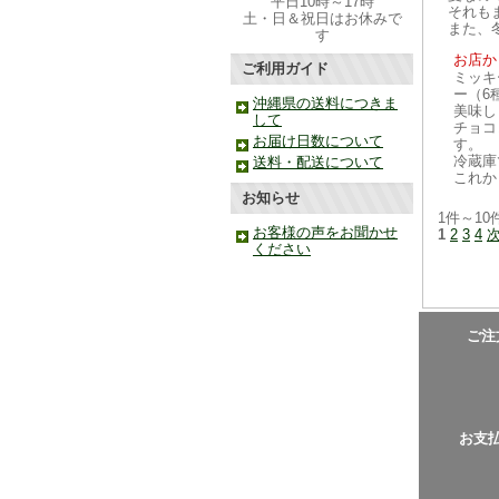
平日10時～17時
それも
土・日＆祝日はお休みで
また、
す
お店か
ご利用ガイド
ミッキ
ー（6
沖縄県の送料につきま
美味し
して
チョコ
お届け日数について
す。
冷蔵庫
送料・配送について
これか
お知らせ
1件～10
お客様の声をお聞かせ
1
2
3
4
ください
ご注
お支