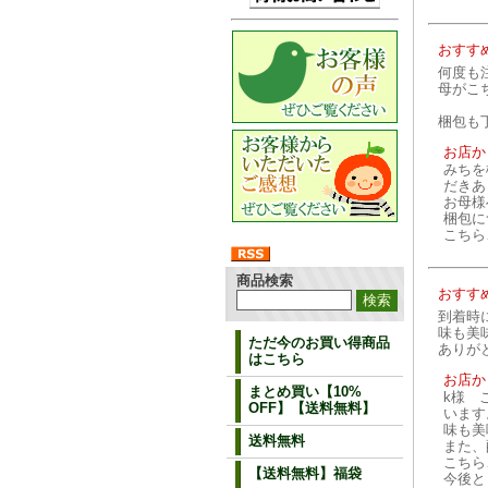
おすす
何度も
母がこ
梱包も
お店か
みちを
だきあ
お母様
梱包に
こちら
商品検索
おすす
到着時
味も美
ただ今のお買い得商品
ありが
はこちら
お店か
まとめ買い【10%
k様 
OFF】【送料無料】
います
味も美
送料無料
また、
こちら
【送料無料】福袋
今後と