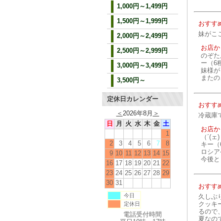
1,000円～1,499円
1,500円～1,999円
おすす
妹がこ
2,000円～2,499円
お店か
2,500円～2,999円
のぞた
ー（6
3,000円～3,499円
妹様が
またの
3,500円～
定休日カレンダー
おすす
＜
2026年8月
＞
冷蔵庫
日
月
火
水
木
金
土
お店か
1
（´(
2
3
4
5
6
7
8
キー（
ロシア
9
10
11
12
13
14
15
今後と
16
17
18
19
20
21
22
23
24
25
26
27
28
29
30
31
おすす
今日
久しぶ
クッキ
定休日
るので
電話受付時間
夏なの