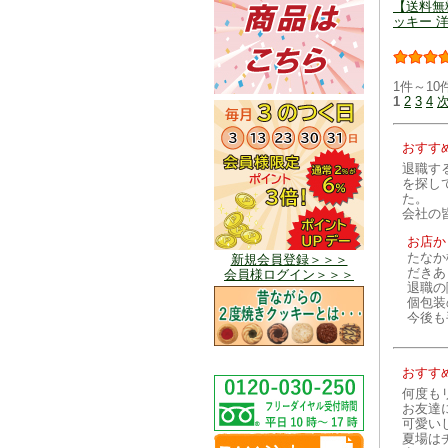
【送料無
ッキー 洋
1件～10
1
2
3
4
おすす
退職す
を探し
た。
会社の
お店か
たなか
新規会員登録＞＞＞
だきあ
会員様ログイン＞＞＞
退職の
個包装
今後も
おすす
何度も
お友達
可愛い
夏場は