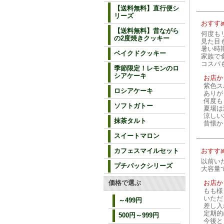
【送料無料】直行便シ
リーズ
おすす
【送料無料】昔ながら
何度もリ
の2度焼きクッキー
見た目
暑い時
ベイクドクッキー
家族で
コスパ
季節限定！レモンのロ
シアケーキ
お店か
紫色ス
ロシアケーキ
ありが
何度も
ソフトガトー
夏場は
涼しい
抹茶タルト
昔懐か
スイートマロン
おすす
カフェスマイルセット
以前い
プチパックシリーズ
大容量
お店か
価格で選ぶ
もも様
いただ
～499円
差し入
定期的
500円～999円
今後と