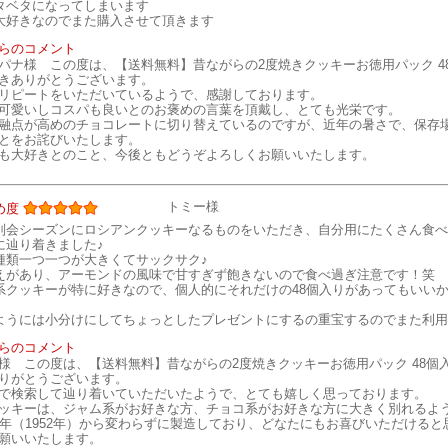
タベタになってしまいます
大好きなのでまた購入させて頂きます
らのコメント
パナ様 この度は、【送料無料】昔ながらの2度焼きクッキーお徳用パック 4
きありがとうございます。
リピートをいただいているようで、感謝しております。
可愛いしコスパも良いとのお褒めの言葉を頂戴し、とても光栄です。
融点が高めのチョコレートに切り替えているのですが、近年の暑さで、保存
とをお詫びいたします。
も大好きとのこと、今後ともどうぞよろしくお願いいたします。
トミー様
め度
別会シーズンにロシアンクッキーなるものをいただき、自分用にたくさん食べ
に辿り着きました♪
種類一つ一つが大きくてサックサク♪
えがあり、アーモンドの風味で甘すぎず飽きないので食べ過ぎ注意です！笑
系クッキーが特に好きなので、個人的にそれだけの48個入りがあってもいいか
ようには小分けにしてちょっとしたプレゼントにするの重宝するのでまた利用
らのコメント
様 この度は、【送料無料】昔ながらの2度焼きクッキーお徳用パック 48個
りがとうございます。
で検索して辿り着いていただいたようで、とても嬉しく思っております。
ッキーは、ジャム系がお好きな方、チョコ系がお好きな方に大きく別れるよ
7年（1952年）から変わらずに製造しており、どなたにもお喜びいただける
願いいたします。