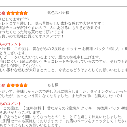
紫色スパナ様
め度
ピしてます(*^^*)
もレトロで可愛いし、味も昔懐かしい素朴な感じで大好きです！
期はチョコが溶けやすいので、人にあげるにも注意が必要です
食べたくなった時も買わせて頂いてます
も良いので気軽に買えてオススメです！
らのコメント
パナ様 この度は、昔ながらの 2度焼き クッキー お徳用 パック 48個 入 （
とうございます。
リピートをいただいているようで、重ねて御礼申し上げます。
溶けにくい（融点の高い）チョコレートを使用しているのですが、それでも
場所に保管してください。
しい素朴な感じが大好きとのこと、今後ともどうぞよろしくお願いいたしま
もも様
め度
ただいて、美味しかったので差し入れに購入しました。タイミングがよかった
でしたが、あっという間になくなりました。また自分用にも購入したいです
らのコメント
 この度は、【 送料無料 】 昔ながらの 2度焼き クッキー お徳用 パック 48個
きありがとうございます。
れであっという間になくなったとのこと、とても嬉しく拝見いたしました。
に割引セールも実施しておりますので、お店のページをチェックしてくださ
もどうぞよろしくお願いいたします。