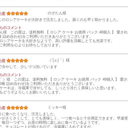
のぞたん様
め度
このロシアケーキが大好きで注文しました。届くのも早く助かりました。
らのコメント
ん様 この度は、送料無料 【 ロシア ケーキ お徳用 パック 48個入 】 愛さ
種 詰め合わせ)をご利用いただきありがとうございます。
ロシアケーキを大好きなようで、高い評価を頂戴しとても光栄です。
ご利用を心よりお待ちしております。
（´(ェ)｀）様
め度
で冷やして、少しづつ頂いています
らのコメント
ェ)｀）様 この度は、送料無料 【 ロシア ケーキ お徳用 パック 48個入 】 
6種 詰め合わせ)をご利用いただきありがとうございます。
ケーキは、冷蔵庫で冷やしても、しっとり冷たく美味しいと思います。
もどうぞよろしくお願いいたします。
ミッキー様
め度
りに食べたくなり、注文しました。
ーがさくさくして、とても美味しく、一つ食べると十分満足できます。早速実
、毎日一つずつ、お茶の時間に楽しみに食べているようです。
で、チョコレートが溶けるので、冷蔵庫に入れてますが、