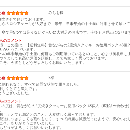
みちを様
め度
注文させて頂いております。
ちらのロシアケーキが大好きで、毎年、年末年始の手土産に利用させて頂いて
丁寧で星5つでは足りないぐらいに大満足のお店です。今後もお世話になりま
らのコメント
様 この度は、【送料無料】昔ながらの2度焼きクッキーお徳用パック 48個
りがとうございます。
への年末年始の手土産に何度もご利用頂いているとのこと、心より御礼申し
つきましても高い評価を頂戴し、とても嬉しく思っております。
こそ、今後ともどうぞよろしくお願いいたします。
k様
め度
に割れもなく、すべて綺麗な状態で届きました。
味しくとても満足です。
とうございました。
らのコメント
この度は、昔ながらの2度焼きクッキーお徳用パック 48個入（6種詰め合わ
。
味しくとても満足とのこと、大変嬉しく思っております。
配送につきましても割れもなく、すべて綺麗な状態だったようで、安心いた
こそ、ありがとうございました。
もどうぞよろしくお願いいたします。