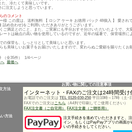
また、冷たくて美味しいです。
冬に注文しようと思っています。
らのコメント
ー様 この度は、送料無料 【 ロシア ケーキ お徳用 パック 48個入 】 愛さ
種 詰め合わせ)をご利用いただきありがとうございます。
くご満足とのこと、また、ご実家にも半分おすそ分けいただいたようで、大
レートは融点の高い物を使用しているのですが、近年の猛暑で、保管場所に
での保管も、しっとりとして美味しいと思います。
らも美味しいお菓子をお届けいたしますので、変わらぬご愛顧を賜りたくお
件 （全35件） 1/4ページ
次へ
最後へ
お買い物に関しての注意事項
文方法
インターネット・FAXのご注文は24時間受
お電話でのご注文は
TEL 0120-030-250
平日10時～17時（土･
FAXでのご注文は
こちら
（A4判で印刷してご使用ください）
FAX注文書（ご自宅用）
FAX注文書（ご贈答用）
払い方法
注文手続きを進めていただきますと、注文
イン、もしくはPayPayアプリの画面
いの手続きをしてください。