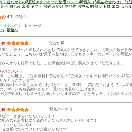
料】昔ながらの2度焼きクッキーお徳用パック 48個入（6種詰め合わせ） / 焼
菓子 個包装 常温 ギフト 帰省 みやげ 贈り物 お中元 昭和 レトロ エコ ばら
4.7
(35件)
件 （全35件） 1/4ページ
次へ
最後へ
たなか様
め度
る際に、会社への差し入れ品として購入させて頂きました。従業員の数が多か
ていたところ、こちらのお菓子を見つけ、しかもクッキーのデザインが可愛か
皆さんからも好評でした。また機会があれば、購入させていただきます。
らのコメント
様 この度は、【送料無料】昔ながらの2度焼きクッキーお徳用パック 48個
りがとうございます。
際の会社への差し入れでご利用とのこと、皆様にご好評だったようで、大変
のデザインもお褒めいただき、重ねて御礼申し上げます。
手頃で美味しいお菓子をお届けいたしますので、どうぞよろしくお願いいた
紫色スパナ様
め度
リピートさせていただいてます！
に配るのもお客様に配るのもとても喜んでいただけます！
しコスパも良いです
チョコ系は気をつけた方が良いかもです