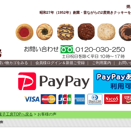
焼
昭和27年（1952年）創業・昔ながらの2度焼きクッキ
買い物カゴをみる
｜
会員様ログイン＆新規ご登録
｜
ご利用案内
｜
お問い
菓子工房TOPへ戻る
> お客様の声
声