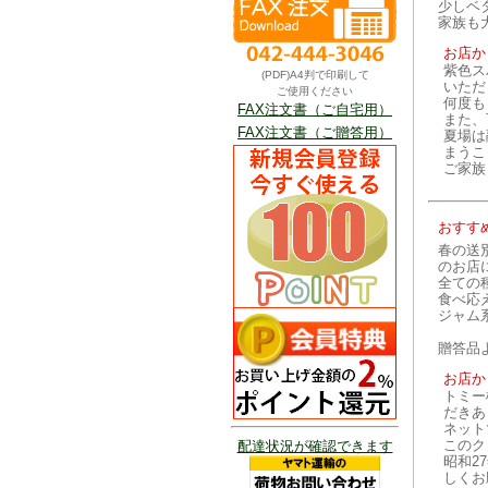
少しベ
家族も
お店か
紫色ス
(PDF)A4判で印刷して
いただ
ご使用ください
何度も
FAX注文書（ご自宅用）
また、
FAX注文書（ご贈答用）
夏場は
まうこ
ご家族
おすす
春の送
のお店
全ての
食べ応
ジャム
贈答品
お店か
トミー
だきあ
ネット
このク
配達状況が確認できます
昭和2
しくお