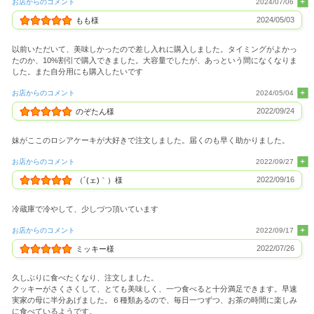
お店からのコメント
2024/07/06
2024/05/03
もも様
以前いただいて、美味しかったので差し入れに購入しました。タイミングがよかっ
たのか、10%割引で購入できました。大容量でしたが、あっという間になくなりま
した。また自分用にも購入したいです
お店からのコメント
2024/05/04
2022/09/24
のぞたん様
妹がここのロシアケーキが大好きで注文しました。届くのも早く助かりました。
お店からのコメント
2022/09/27
2022/09/16
（´(ェ)｀）様
冷蔵庫で冷やして、少しづつ頂いています
お店からのコメント
2022/09/17
2022/07/26
ミッキー様
久しぶりに食べたくなり、注文しました。
クッキーがさくさくして、とても美味しく、一つ食べると十分満足できます。早速
実家の母に半分あげました。６種類あるので、毎日一つずつ、お茶の時間に楽しみ
に食べているようです。