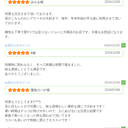
2024/12/28
みちを様
何度も注文させて頂いております。
母がこちらのロシアケーキが大好きで、毎年、年末年始の手土産に利用させて頂い
ております。
梱包も丁寧で星5つでは足りないぐらいに大満足のお店です。今後もお世話になりま
す。
お店からのコメント
2024/12/30
2024/11/09
k様
到着時に割れもなく、すべて綺麗な状態で届きました。
味も美味しくとても満足です。
ありがとうございました。
お店からのコメント
2024/11/09
2024/07/06
紫色スパナ様
何度もリピしてます(*^^*)
見た目もレトロで可愛いし、味も昔懐かしい素朴な感じで大好きです！
暑い時期はチョコが溶けやすいので、人にあげるにも注意が必要です
家族で食べたくなった時も買わせて頂いてます
コスパも良いので気軽に買えてオススメです！