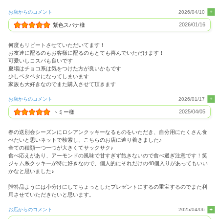
お店からのコメント
2026/04/10
2026/01/16
紫色スパナ様
何度もリピートさせていただいてます！
お友達に配るのもお客様に配るのもとても喜んでいただけます！
可愛いしコスパも良いです
夏場はチョコ系は気をつけた方が良いかもです
少しベタベタになってしまいます
家族も大好きなのでまた購入させて頂きます
お店からのコメント
2026/01/17
2025/04/05
トミー様
春の送別会シーズンにロシアンクッキーなるものをいただき、自分用にたくさん食
べたいと思いネットで検索し、こちらのお店に辿り着きました♪
全ての種類一つ一つが大きくてサックサク♪
食べ応えがあり、アーモンドの風味で甘すぎず飽きないので食べ過ぎ注意です！笑
ジャム系クッキーが特に好きなので、個人的にそれだけの48個入りがあってもいい
かなと思いました♪
贈答品ようには小分けにしてちょっとしたプレゼントにするの重宝するのでまた利
用させていただきたいと思います。
お店からのコメント
2025/04/06