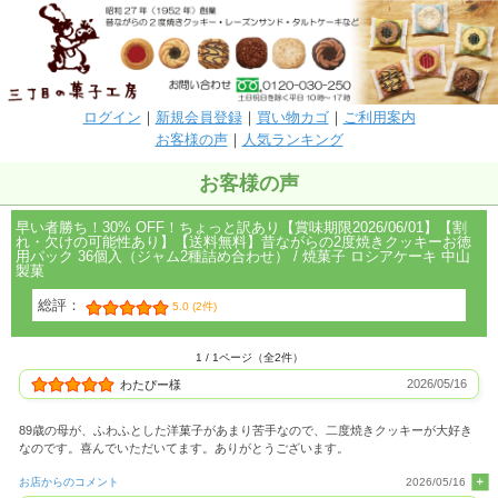
ログイン
｜
新規会員登録
｜
買い物カゴ
｜
ご利用案内
お客様の声
｜
人気ランキング
お客様の声
早い者勝ち！30% OFF！ちょっと訳あり【賞味期限2026/06/01】【割
れ・欠けの可能性あり】【送料無料】昔ながらの2度焼きクッキーお徳
用パック 36個入（ジャム2種詰め合わせ） / 焼菓子 ロシアケーキ 中山
製菓
総評：
5.0 (2件)
1 / 1ページ（全2件）
2026/05/16
わたぴー様
89歳の母が、ふわふとした洋菓子があまり苦手なので、二度焼きクッキーが大好き
なのです。喜んでいただいてます。ありがとうございます。
お店からのコメント
2026/05/16