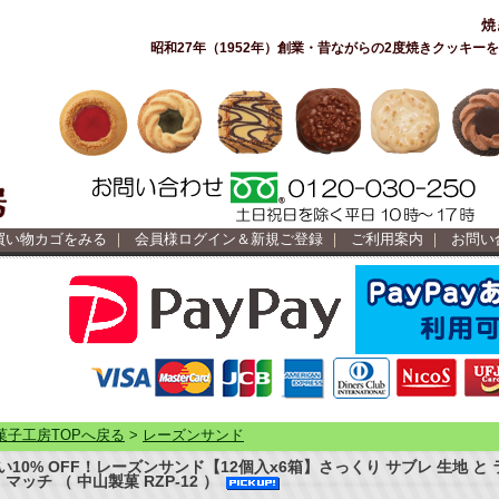
焼
昭和27年（1952年）創業・昔ながらの2度焼きクッキ
買い物カゴをみる
｜
会員様ログイン＆新規ご登録
｜
ご利用案内
｜
お問い
菓子工房TOPへ戻る
>
レーズンサンド
10% OFF！レーズンサンド【12個入x6箱】さっくり サブレ 生地 と 
 マッチ （ 中山製菓 RZP-12 ）