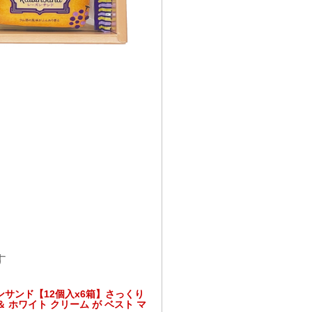
す
ズンサンド【12個入x6箱】さっくり
＆ ホワイト クリーム が ベスト マ