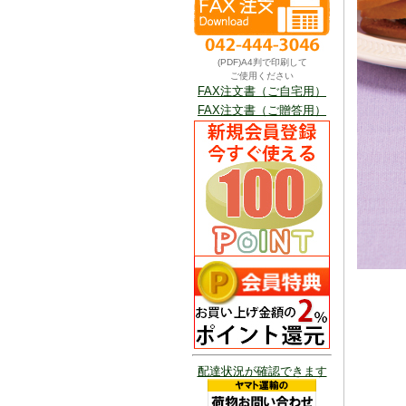
(PDF)A4判で印刷して
ご使用ください
FAX注文書（ご自宅用）
FAX注文書（ご贈答用）
配達状況が確認できます