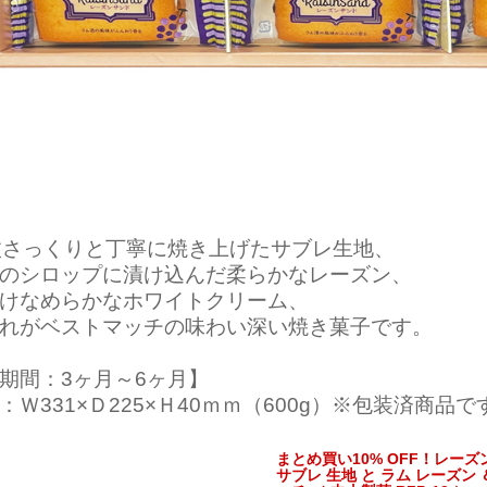
枚さっくりと丁寧に焼き上げたサブレ生地、
のシロップに漬け込んだ柔らかなレーズン、
けなめらかなホワイトクリーム、
れがベストマッチの味わい深い焼き菓子です。
期間：3ヶ月～6ヶ月】
：Ｗ331×Ｄ225×Ｈ40ｍｍ（600g）※包装済商品で
まとめ買い10% OFF！レー
サブレ 生地 と ラム レーズン 